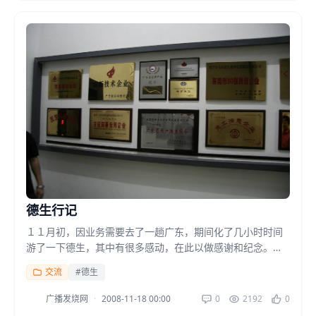
德生行记
１１月初，因业务需要去了一趟广东，期间化了几小时时间
游了一下德生，其中有很多感动，在此以做感谢和纪念。感
谢梁总的热情邀请和安排，感谢老樊的全面介绍与陪同，还
交流
#德生
要感...
广播发烧网
·
2008-11-18 00:00
0
2192
0