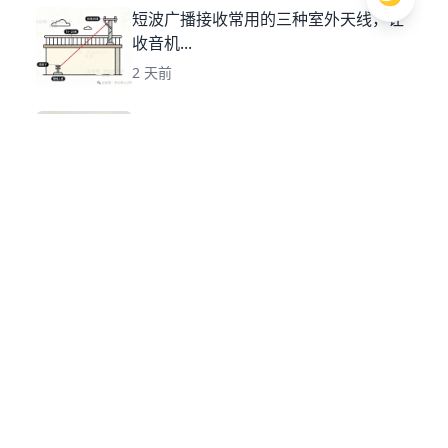
短波广播接收常用的三种室外天线，让
收音机...
2 天前
2AP9：当年矿石收音机的神级选择，如
今...
3 天前
怒喷根德YB400收音机，世界名机又如
何...
3 天前
收音机三大高级功能：二次变频、锁相
环、同...
4 天前