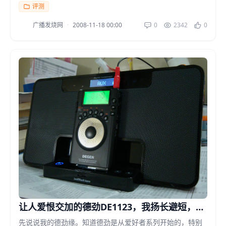
出现一批老华普的收音机，早就知道华普的大名鼎鼎，...
评测
广播发烧网
·
2008-11-18 00:00
0
2342
0
让人爱恨交加的德劲DE1123，我扬长避短，如
此听DE1123
先说说我的德劲缘。知道德劲是从爱好者系列开始的，特别