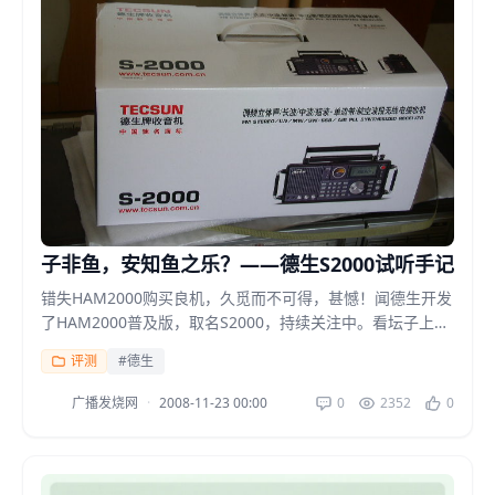
子非鱼，安知鱼之乐？——德生S2000试听手记
错失HAM2000购买良机，久觅而不可得，甚憾！闻德生开发
了HAM2000普及版，取名S2000，持续关注中。看坛子上对
德生S2000褒贬不一，现将现将自己试听...
评测
#德生
广播发烧网
·
2008-11-23 00:00
0
2352
0