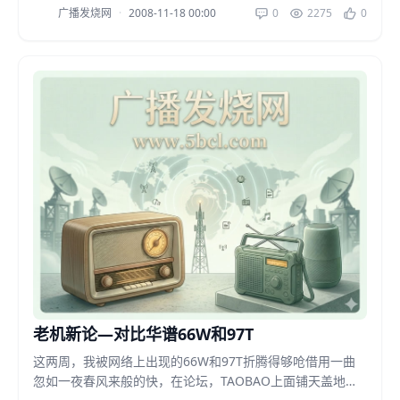
广播发烧网
·
2008-11-18 00:00
0
2275
0
老机新论—对比华谱66W和97T
这两周，我被网络上出现的66W和97T折腾得够呛借用一曲
忽如一夜春风来般的快，在论坛，TAOBAO上面铺天盖地的