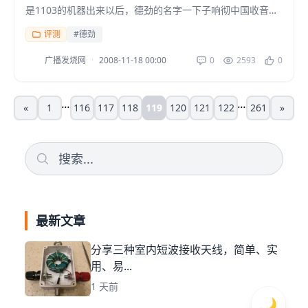
是1103的机器出来以后，德劲的名字一下子响彻中国收音机
行业，我也曾跟着潮流购入1103一只，虽然其有强大的...
评测
#德劲
广播发烧网
·
2008-11-18 00:00
0
2593
0
...
...
«
1
116
117
118
119
120
121
122
261
»
最新文章
分享三种室内短波接收天线，简单、实
用、易...
1 天前
🌙