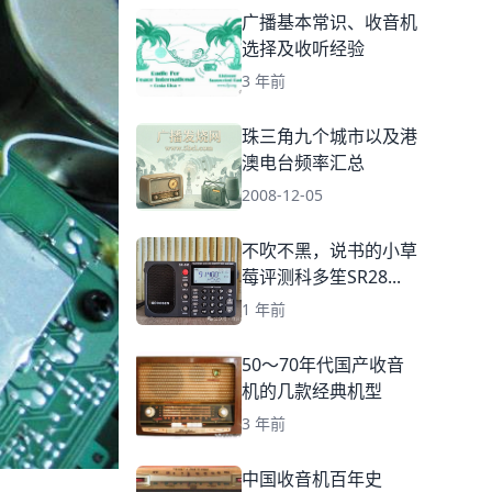
广播基本常识、收音机
选择及收听经验
3 年前
珠三角九个城市以及港
澳电台频率汇总
2008-12-05
不吹不黑，说书的小草
莓评测科多笙SR28...
1 年前
50～70年代国产收音
机的几款经典机型
3 年前
中国收音机百年史