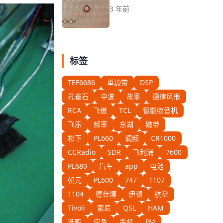
3 年前
标签
TEF6686
单边带
DSP
孔雀石
中波
故事
德律风根
RCA
飞傲
TCL
智能收音机
飞乐
频率
东湖
磁带
松下
PL660
调频
CR1000
CCRadio
SDR
飞利浦
7600
PL680
汽车
app
电池
朝元
PL600
747
1107
1104
德仕博
伊顿
航空
Tivoli
索尼
QSL
HAM
选购
应急
手机
FM