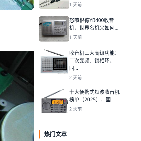
1 天前
怒喷根德YB400收音
机，世界名机又如何...
1 天前
收音机三大高级功能：
二次变频、锁相环、
同...
2 天前
十大便携式短波收音机
榜单（2025），国...
2 天前
热门文章