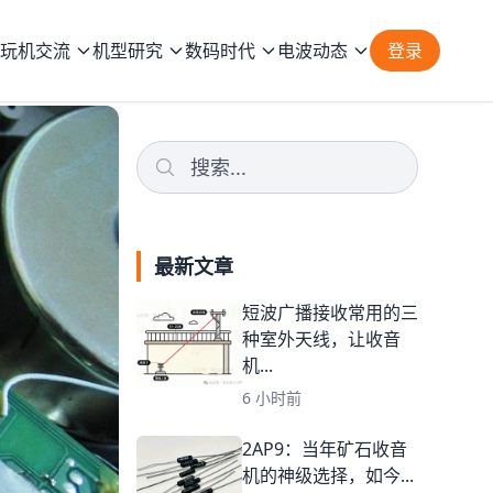
玩机交流
机型研究
数码时代
电波动态
登录
最新文章
短波广播接收常用的三
种室外天线，让收音
机...
6 小时前
2AP9：当年矿石收音
机的神级选择，如今...