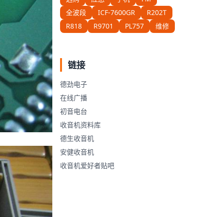
全波段
ICF-7600GR
R202T
R818
R9701
PL757
维修
链接
德劲电子
在线广播
初音电台
收音机资料库
德生收音机
安健收音机
收音机爱好者贴吧