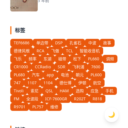
3 年前
标签
TEF6686
单边带
DSP
孔雀石
中波
故事
德律风根
RCA
飞傲
TCL
智能收音机
飞乐
频率
东湖
磁带
松下
PL660
调频
CR1000
CCRadio
SDR
飞利浦
7600
PL680
汽车
app
电池
朝元
PL600
747
1107
1104
德仕博
伊顿
航空
Tivoli
索尼
QSL
HAM
选购
应急
手机
FM
全波段
ICF-7600GR
R202T
R818
R9701
PL757
维修
🌙