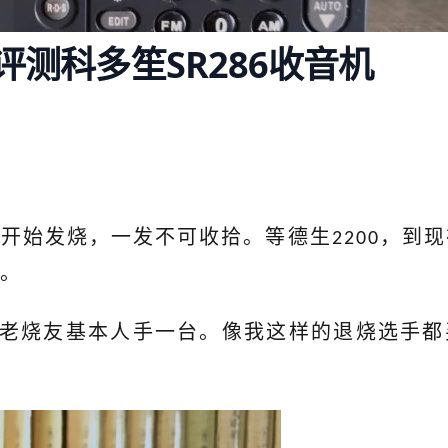
测科多笙SR286收音机
份开始发烧，一发不可收拾。等德生
，到现
2200
。
老烧友基本人手一台。像我这样的退烧选手都