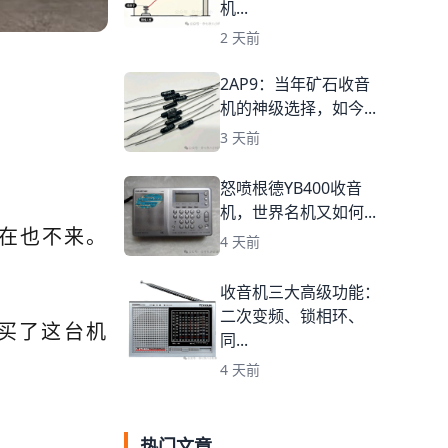
机...
2 天前
2AP9：当年矿石收音
机的神级选择，如今...
3 天前
怒喷根德YB400收音
机，世界名机又如何...
在也不来。
4 天前
收音机三大高级功能：
二次变频、锁相环、
买了这台机
同...
4 天前
热门文章