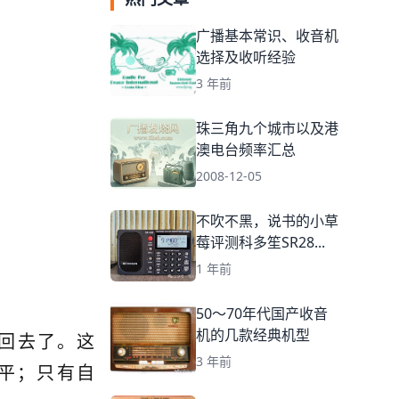
广播基本常识、收音机
选择及收听经验
3 年前
珠三角九个城市以及港
澳电台频率汇总
2008-12-05
不吹不黑，说书的小草
莓评测科多笙SR28...
1 年前
50～70年代国产收音
机的几款经典机型
回去了。这
3 年前
平；只有自