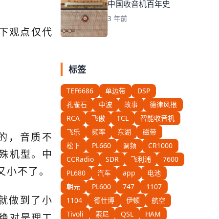
中国收音机百年史
3 年前
下观点仅代
标签
TEF6686
单边带
DSP
孔雀石
中波
故事
德律风根
RCA
飞傲
TCL
智能收音机
飞乐
频率
东湖
磁带
的，音质不
松下
PL660
调频
CR1000
殊机型。中
CCRadio
SDR
飞利浦
7600
又小不了。
PL680
汽车
app
电池
朝元
PL600
747
1107
就做到了小
1104
德仕博
伊顿
航空
Tivoli
索尼
QSL
HAM
绝对是理工