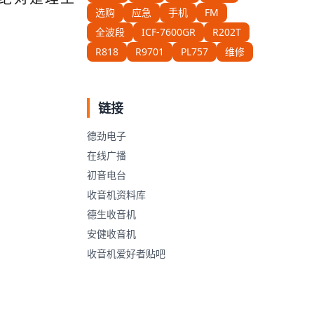
选购
应急
手机
FM
全波段
ICF-7600GR
R202T
R818
R9701
PL757
维修
链接
德劲电子
在线广播
初音电台
收音机资料库
德生收音机
安健收音机
收音机爱好者贴吧