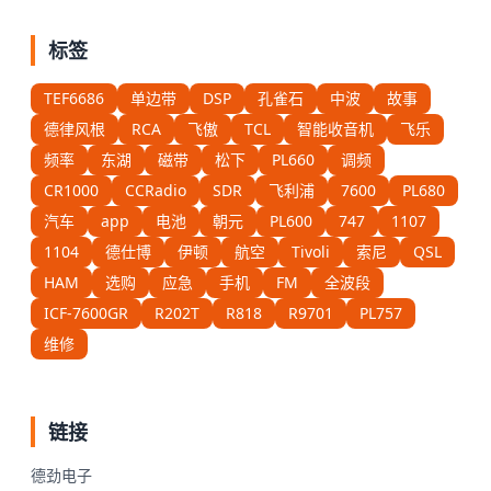
标签
TEF6686
单边带
DSP
孔雀石
中波
故事
德律风根
RCA
飞傲
TCL
智能收音机
飞乐
频率
东湖
磁带
松下
PL660
调频
CR1000
CCRadio
SDR
飞利浦
7600
PL680
汽车
app
电池
朝元
PL600
747
1107
1104
德仕博
伊顿
航空
Tivoli
索尼
QSL
HAM
选购
应急
手机
FM
全波段
ICF-7600GR
R202T
R818
R9701
PL757
维修
链接
德劲电子