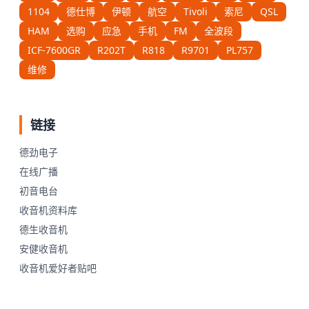
1104
德仕博
伊顿
航空
Tivoli
索尼
QSL
HAM
选购
应急
手机
FM
全波段
ICF-7600GR
R202T
R818
R9701
PL757
维修
链接
德劲电子
在线广播
初音电台
收音机资料库
德生收音机
安健收音机
收音机爱好者贴吧