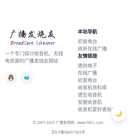
本站导航
初音电台
收听在线广播
一个专门探讨收音机、无线
友情链接
电资源的广播发烧友网站
德劲电子
在线广播
初音电台
收音机资料库
德生收音机
安健收音机
收音机爱好者贴吧
🌙
© 2007-2025
广播发烧网 - www.5BCL.com
苏ICP备06057363号