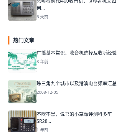
怒喷根德YB400收音机，世界名机又如
何...
6 天前
热门文章
广播基本常识、收音机选择及收听经验
3 年前
珠三角九个城市以及港澳电台频率汇总
2008-12-05
不吹不黑，说书的小草莓评测科多笙
SR28...
1 年前