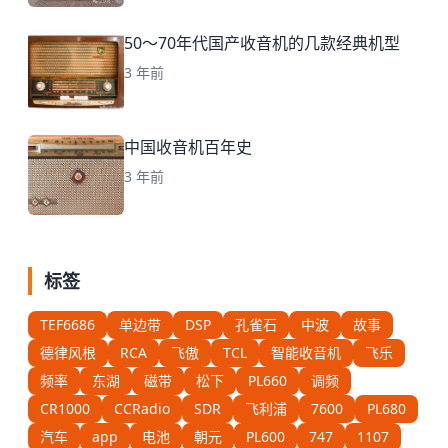
50～70年代国产收音机的几款经典机型
3 年前
中国收音机百年史
3 年前
标签
TEF6686
单边带
DSP
孔雀石
中波
故事
德律风根
RCA
飞傲
TCL
智能收音机
飞乐
频率
东湖
磁带
松下
PL660
调频
CR1000
CCRadio
SDR
飞利浦
7600
PL680
汽车
app
电池
朝元
PL600
747
1107