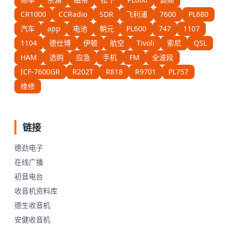
CR1000
CCRadio
SDR
飞利浦
7600
PL680
汽车
app
电池
朝元
PL600
747
1107
1104
德仕博
伊顿
航空
Tivoli
索尼
QSL
HAM
选购
应急
手机
FM
全波段
ICF-7600GR
R202T
R818
R9701
PL757
维修
链接
德劲电子
在线广播
初音电台
收音机资料库
德生收音机
安健收音机