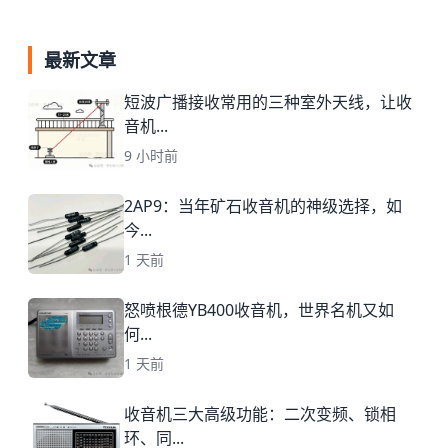
最新文章
短波广播接收常用的三种室外天线，让收
音机...
9 小时前
2AP9：当年矿石收音机的神级选择，如
今...
1 天前
怒喷根德YB400收音机，世界名机又如
何...
1 天前
收音机三大高级功能：二次变频、锁相
环、同...