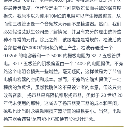
使用的是10MΩ，电容则为0.01μF。我推测这样做是为了获
得最佳灵敏度，但代价是由于时间常数过长而导致的保真度
损失。我原本以为使用10MΩ的电阻可以产生接触偏置，从
而使三极管更像一个音频放大器而不是检波器。然而，我们
必须假设艾默生公司最了解情况，并且有充分的理由选择这
种不寻常的元件。除此之外，该级电路是常规的。检波后的
音频信号在500KΩ的阳极负载上产生。检波器通过一个
0.02uF 的电容器和一个 500K 的栅极电阻为 32L7 五极管供
电。32L7 五极管的阴极偏置由一个 140Ω 的电阻提供。不旁
路这个电阻会损失一些增益。毫无疑问，这样做是为了节省
电解电容器的空间和成本。然而，不旁路它确实提供了一定
程度的负反馈，虽然我确信这不是设计者的本意，但这只会
改善音质。 扬声器是高阻抗锥形扬声器，类似于 20 世纪 20
年代末使用的那种。这省去了扬声器变压器的成本和空间。
磁铁也比当时永磁动圈扬声器所需的磁铁要小。当然，电动
扬声器会违背“尽可能小巧和便宜”的设计理念。