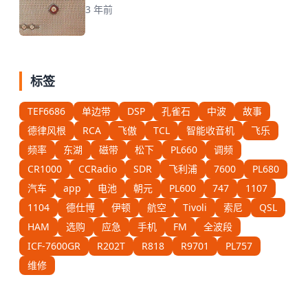
3 年前
标签
TEF6686
单边带
DSP
孔雀石
中波
故事
德律风根
RCA
飞傲
TCL
智能收音机
飞乐
频率
东湖
磁带
松下
PL660
调频
CR1000
CCRadio
SDR
飞利浦
7600
PL680
汽车
app
电池
朝元
PL600
747
1107
1104
德仕博
伊顿
航空
Tivoli
索尼
QSL
HAM
选购
应急
手机
FM
全波段
ICF-7600GR
R202T
R818
R9701
PL757
维修