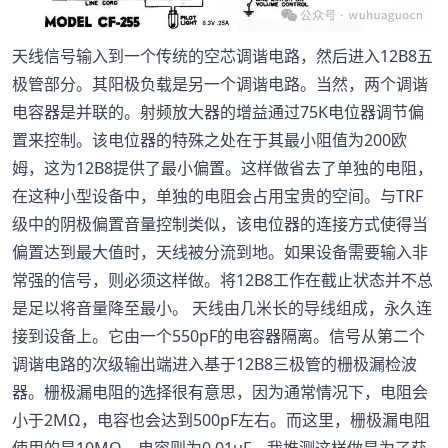
天线信号输入到一个传统的空芯调谐电路，然后进入12B8五
极管部分。其阳极负载是另一个调谐电路。当然，两个调谐
电容器是并联的。射频放大器的增益通过75K电位器调节偏
置来控制。该电位器的特殊之处在于其最小阻值为200欧
姆，这为12B8提供了最小偏置。这样做省去了单独的电阻，
在这种小型设备中，单独的电阻会占用宝贵的空间。与TRF
级中的阴极偏置音量控制类似，该电位器的连接方式使得当
偏置达到最大值时，天线被分流到地。如果设备需要输入非
常强的信号，则必须这样做。将12B8工作在截止状态并不总
是足以将音量降至最小。 天线由几米长的导线组成，永久连
接到设备上。它由一个550pF的电容器隔离。信号从第二个
调谐电路的次级输出端进入基于12B8三极管的栅极漏检波
器。栅极漏电阻的选择很有意思，因为通常情况下，电阻会
小于2MΩ，电容也会达到500pF左右。而这里，栅极漏电阻