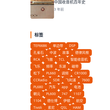
中国收音机百年史
3 年前
标签
TEF6686
单边带
DSP
孔雀石
中波
故事
德律风根
RCA
飞傲
TCL
智能收音机
飞乐
频率
东湖
磁带
松下
PL660
调频
CR1000
CCRadio
SDR
飞利浦
7600
PL680
汽车
app
电池
朝元
PL600
747
1107
1104
德仕博
伊顿
航空
Tivoli
索尼
QSL
HAM