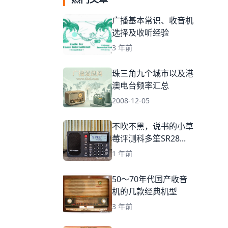
广播基本常识、收音机
选择及收听经验
3 年前
珠三角九个城市以及港
澳电台频率汇总
2008-12-05
不吹不黑，说书的小草
莓评测科多笙SR28...
1 年前
50～70年代国产收音
机的几款经典机型
3 年前