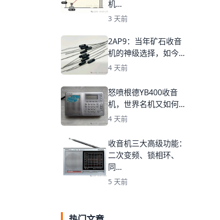
机...
3 天前
2AP9：当年矿石收音
机的神级选择，如今...
4 天前
怒喷根德YB400收音
机，世界名机又如何...
4 天前
收音机三大高级功能：
二次变频、锁相环、
同...
5 天前
热门文章