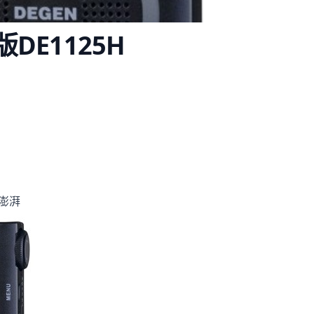
E1125H
澎湃