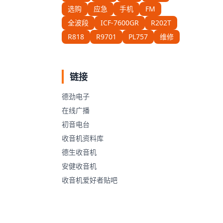
选购
应急
手机
FM
全波段
ICF-7600GR
R202T
R818
R9701
PL757
维修
链接
德劲电子
在线广播
初音电台
收音机资料库
德生收音机
安健收音机
收音机爱好者贴吧