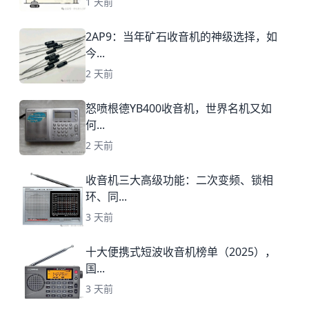
1 天前
2AP9：当年矿石收音机的神级选择，如
今...
2 天前
怒喷根德YB400收音机，世界名机又如
何...
2 天前
收音机三大高级功能：二次变频、锁相
环、同...
3 天前
十大便携式短波收音机榜单（2025），
国...
3 天前