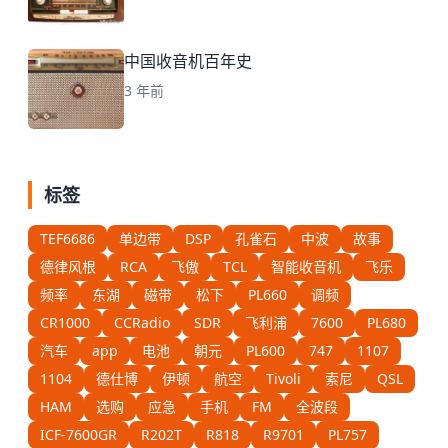
中国收音机百年史
3 年前
标签
TEF6686
单边带
DSP
孔雀石
中波
故事
德律风根
RCA
飞傲
TCL
智能收音机
飞乐
频率
东湖
磁带
松下
PL660
调频
CR1000
CCRadio
SDR
飞利浦
7600
PL680
汽车
app
电池
朝元
PL600
747
1107
1104
德仕博
伊顿
航空
Tivoli
索尼
QSL
HAM
选购
应急
手机
FM
全波段
ICF-7600GR
R202T
R818
R9701
PL757