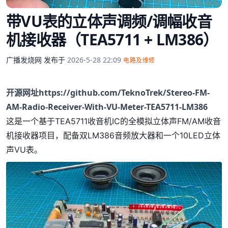
带VU表的立体声调频/调幅收音
机接收器（TEA5711 + LM386）
广播发烧网
发布于
2026-5-28 22:09
电路及维修
开源网址
https://github.com/TeknoTrek/Stereo-FM-
AM-Radio-Receiver-With-VU-Meter-TEA5711-LM386
这是一个基于
TEA5711
收音机IC的全模拟
立体声FM/AM收音
机接收器
项目，配备
双LM386音频放大器
和一个
10LED立体
声VU表
。