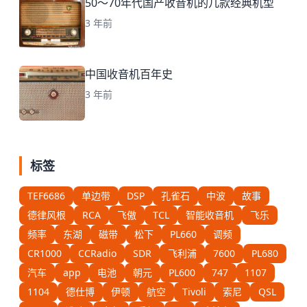
50～70年代国产收音机的几款经典机型
3 年前
中国收音机百年史
3 年前
标签
TEF6686
单边带
DSP
孔雀石
中波
故事
德律风根
RCA
飞傲
TCL
智能收音机
飞乐
频率
东湖
磁带
松下
PL660
调频
CR1000
CCRadio
SDR
飞利浦
7600
PL680
汽车
app
电池
朝元
PL600
747
1107
1104
德仕博
伊顿
航空
Tivoli
索尼
QSL