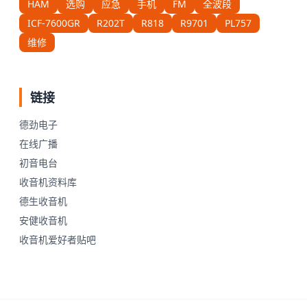
HAM
选购
应急
手机
FM
全波段
ICF-7600GR
R202T
R818
R9701
PL757
维修
链接
德劲电子
在线广播
初音电台
收音机资料库
德生收音机
安健收音机
收音机爱好者贴吧