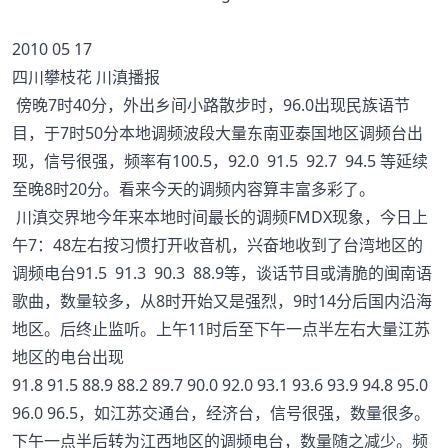
2010 05 17
四川攀枝花 川滇播报
傍晚7时40分，外出乡间小路散步时，96.0出现民族语节
目，于7时50分本地调频波段大量东南亚泰国地区调频台出
现，信号很强，频率有100.5，92.0 91.5 92.7 94.5 等延续
至晚8时20分。看来今天的调频内容算丰富多彩了。
川滇交界地今年来本地时间最长的调频FMDX现象，今日上
午7：48左右按习惯打开收音机，兴奋地收到了台湾地区的
调频电台91.5 91.3 90.3 88.9等，谈话节目或清脆的闽南语
歌曲，数量较多，从8时开始又是强烈，9时14分后国内沿海
地区。后终止监听。上午11时后至下午一点半左右大量江苏
地区的电台出现
91.8 91.5 88.9 88.2 89.7 90.0 92.0 93.1 93.6 93.9 94.8 95.0
96.0 96.5，如江苏交通台，经济台，信号很强，数量很多。
下午一点半后转为江西地区的调频电台，数量随之减少。频