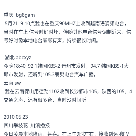
重庆 bg8gam
5月21 9-10点我也在重庆90MHZ上收到越南语调频电台，
当时在车上 信号时好时坏，伴随其他电台信号调制近来，信
号好时像本地电台嘭嘭有声，持续很长时间。
湖北 abcxyz
今晚18;40 92.1韩国KBS-2 晋州市发射，94.7 韩国KBS-1大
邱市发射，还听到105.3襄樊电台汽车广播，
云南 sw
我在云南保山用德劲1102收到长沙都市105，陕西的105。4
交通之声，还有很多台，当时没时间听
2010 05 23
四川攀枝花 川滇播报
今日凌晨本地降雨，甚喜。在上午9时左右，接收到远地FM