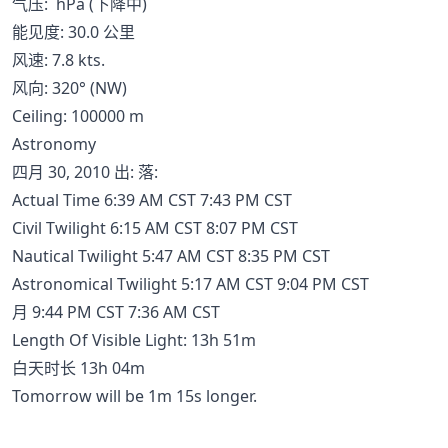
气压: hPa (下降中)
能见度: 30.0 公里
风速: 7.8 kts.
风向: 320° (NW)
Ceiling: 100000 m
Astronomy
四月 30, 2010 出: 落:
Actual Time 6:39 AM CST 7:43 PM CST
Civil Twilight 6:15 AM CST 8:07 PM CST
Nautical Twilight 5:47 AM CST 8:35 PM CST
Astronomical Twilight 5:17 AM CST 9:04 PM CST
月 9:44 PM CST 7:36 AM CST
Length Of Visible Light: 13h 51m
白天时长 13h 04m
Tomorrow will be 1m 15s longer.