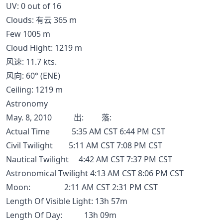
UV: 0 out of 16
Clouds: 有云 365 m
Few 1005 m
Cloud Hight: 1219 m
风速: 11.7 kts.
风向: 60° (ENE)
Ceiling: 1219 m
Astronomy
May. 8, 2010 出: 落:
Actual Time 5:35 AM CST 6:44 PM CST
Civil Twilight 5:11 AM CST 7:08 PM CST
Nautical Twilight 4:42 AM CST 7:37 PM CST
Astronomical Twilight 4:13 AM CST 8:06 PM CST
Moon: 2:11 AM CST 2:31 PM CST
Length Of Visible Light: 13h 57m
Length Of Day: 13h 09m