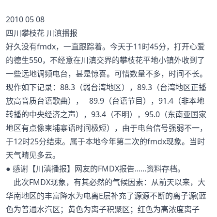
2010 05 08
四川攀枝花 川滇播报
好久没有fmdx，一直跟踪着。今天于11时45分，打开心爱
的德生550，不经意在川滇交界的攀枝花平地小镇外收到了
一些远地调频电台，甚是惊喜。可惜数量不多，时间不长。
现作如下记录：88.3（弱台湾地区），89.3（台湾地区正播
放高音质台语歌曲）， 89.9（台语节目），91.4（非本地
转播的中央经济之声），93.4（不明），95.0（东南亚国家
地区有点像柬埔寨语时间极短），由于电台信号强弱不一，
于12时25分结束。属于本地今年第二次的fmdx现象。当时
天气晴见多云。
● 感谢【川滇播报】网友的FMDX报告......资料存档。
此次FMDX现象，有其必然的气候因素：从前天以来，大
华南地区的丰富降水为电离E层补充了源源不断的离子源(蓝
色为普通水汽区；黄色为离子积聚区；红色为高浓度离子