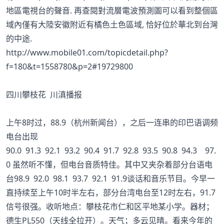
地區電視台的聲音. 再查閱對流層電波預測圖可以看到整個區
域內僅有大陸安徽附近有橘色土色區域, 恰好位於華北到台灣
的中途.
http://www.mobile01.com/topicdetail.php?
f=180&t=1558780&p=2#19729800
四川攀枝花 川滇播报
上午8时过，88.9（杭州新闻台），之后一连串的印巴语调频
电台出现
90.0 91.3 92.1 93.2 90.4 91.7 92.8 93.5 90.8 94.3 97.
0 虽然听不懂，但电台音质特佳。其中又夹杂着部分台语电
台98.9 92.0 98.1 93.7 92.1 91.9谈话和音乐节目。今早一
直持续至上午10时半左右，部分台湾电台至12时左右，91.7
信号很强。收听地点：攀枝花市仁和区平地某小学。器材；
德生PL550（天线全拉开）。天气；多云见晴。看来今年的