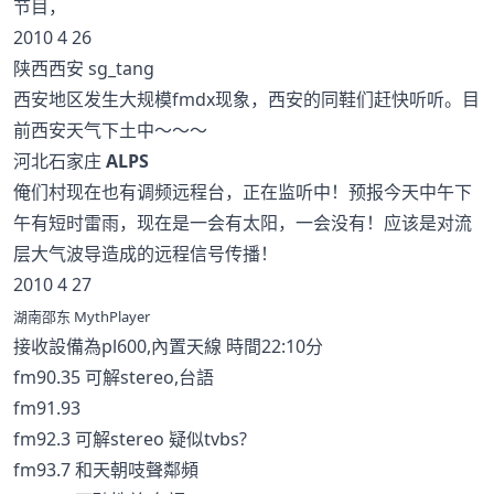
节目，
2010 4 26
陕西西安 sg_tang
西安地区发生大规模fmdx现象，西安的同鞋们赶快听听。目
前西安天气下土中～～～
河北石家庄
ALPS
俺们村现在也有调频远程台，正在监听中！预报今天中午下
午有短时雷雨，现在是一会有太阳，一会没有！应该是对流
层大气波导造成的远程信号传播！
2010 4 27
湖南邵东 MythPlayer
接收設備為pl600,內置天線 時間22:10分
fm90.35 可解stereo,台語
fm91.93
fm92.3 可解stereo 疑似tvbs?
fm93.7 和天朝吱聲鄰頻