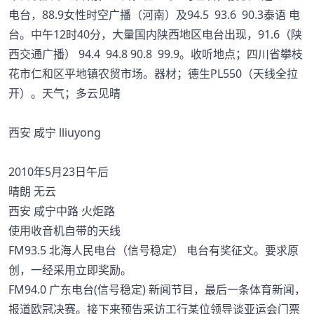
电台，88.9女性时空广播（河南）及94.5 93.6 90.3泰语 电
台。中午12时40分，大量国内陕西地区电台出现，91.6（陕
西交通广播） 94.4 94.8 90.8 99.9。收听地点；四川省攀枝
花市仁和区平地镇农贸市场。器材；德生PL550（天线全拉
开）。天气；多云见晴
西安 咸宁 lliuyong
2010年5月23日午后
晴朗 无云
西安 咸宁中路 火炬路
使用收音机自带的天线
FM93.5 北海人民电台（信号稳定） 电台有奖征文。要求原
创，一经采用立即奖励。
FM94.0 广东电台(信号稳定) 新闻节目，最后一条体育新闻，
报道欧冠决赛。接下来预告采访工行某位领导谈亚运会门票