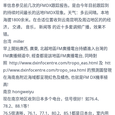
率信息参见前几次的FMDX跟踪报告。是自今年目前跟踪到
的持续时间最长的远地FMDX现象。天气：多云间晴。本地
海拔1800余米。在合适位置收到云南昆明及周边地区的的经
济， 交通， 音乐， 新闻等 的近十多套调频广播，效果不
错。
台湾 miller
早上開始廣西, 廣東, 北越地區FM廣播電台持續進入台灣的
FM廣播頻道中, 經查都是該地區FM廣播電台, 同時對
照 http://www.dxinfocentre.com/tropo_eas.html 及 htt
p://www.dxinfocentre.com/tropo_sea.html 的預測圖發現
在海南島附近海域都呈現紅色及橘色, 也就是FM DX機率極
高!
南京 hongweiyu
现在南京地区收到日本多个电台，信号很好！如76.4、
78.2、88.1等！
76.5很清晰，76.1、77.1、80.2、85.1都是日本台，室内用