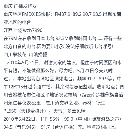
重庆 广播发烧友
重庆地区FMDX ES快报：FM87.9 89.2 90.7 98.5 出现东南
亚地区的电台
江西上饶 wzh7996
在79M左右收到日本电台,92.3M收到韩国电台......还有一些
北方口音的电台.因为要带小孩,没法仔细收听电台呼号!
四川攀枝花 川滇播报
2010年5月21日，谢谢大家的建议，但由于时间原因和水
平有限，不能做得那么好，尽力吧。5月21日今天八时
过，。本地出现台湾地区调频电台，频率91.7 89.9等，中
午12时15分越南语广播。其余时段忘记监测。收听地点；四
川省攀枝花市仁和区平地镇农贸市场（距云南楚雄彝族自治
州永仁县仅28公里，属川滇交界之地。器材；德生
PL550（天线全拉开）。天气；多云见晴
2010年5月22日，11时55分，99.0（中国国际旅游岛之声）
94.5（音乐945） 91.7（台语广播）等。地点器材同上。