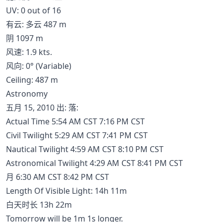
UV: 0 out of 16
有云: 多云 487 m
阴 1097 m
风速: 1.9 kts.
风向: 0° (Variable)
Ceiling: 487 m
Astronomy
五月 15, 2010 出: 落:
Actual Time 5:54 AM CST 7:16 PM CST
Civil Twilight 5:29 AM CST 7:41 PM CST
Nautical Twilight 4:59 AM CST 8:10 PM CST
Astronomical Twilight 4:29 AM CST 8:41 PM CST
月 6:30 AM CST 8:42 PM CST
Length Of Visible Light: 14h 11m
白天时长 13h 22m
Tomorrow will be 1m 1s longer.