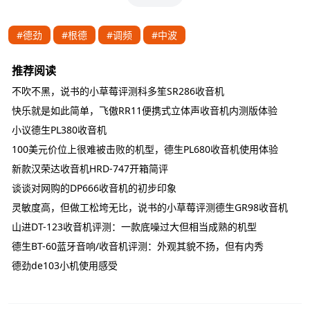
#德劲
#根德
#调频
#中波
推荐阅读
不吹不黑，说书的小草莓评测科多笙SR286收音机
快乐就是如此简单，飞傲RR11便携式立体声收音机内测版体验
小议德生PL380收音机
100美元价位上很难被击败的机型，德生PL680收音机使用体验
新款汉荣达收音机HRD-747开箱简评
谈谈对网购的DP666收音机的初步印象
灵敏度高，但做工松垮无比，说书的小草莓评测德生GR98收音机
山进DT-123收音机评测：一款底噪过大但相当成熟的机型
德生BT-60蓝牙音响/收音机评测：外观其貌不扬，但有内秀
德劲de103小机使用感受