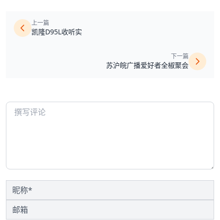
上一篇
凯隆D95L收听实
下一篇
苏沪皖广播爱好者全椒聚会