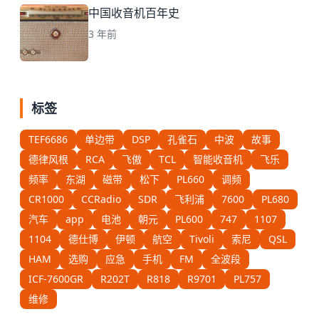
中国收音机百年史
3 年前
标签
TEF6686
单边带
DSP
孔雀石
中波
故事
德律风根
RCA
飞傲
TCL
智能收音机
飞乐
频率
东湖
磁带
松下
PL660
调频
CR1000
CCRadio
SDR
飞利浦
7600
PL680
汽车
app
电池
朝元
PL600
747
1107
1104
德仕博
伊顿
航空
Tivoli
索尼
QSL
HAM
选购
应急
手机
FM
全波段
ICF-7600GR
R202T
R818
R9701
PL757
维修