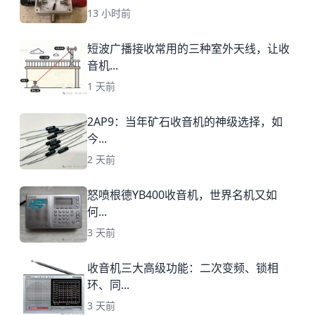
13 小时前
短波广播接收常用的三种室外天线，让收
音机...
1 天前
2AP9：当年矿石收音机的神级选择，如
今...
2 天前
怒喷根德YB400收音机，世界名机又如
何...
3 天前
收音机三大高级功能：二次变频、锁相
环、同...
3 天前