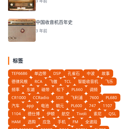
3 年前
中国收音机百年史
3 年前
标签
TEF6686
单边带
DSP
孔雀石
中波
故事
德律风根
RCA
飞傲
TCL
智能收音机
飞乐
频率
东湖
磁带
松下
PL660
调频
CR1000
CCRadio
SDR
飞利浦
7600
PL680
汽车
app
电池
朝元
PL600
747
1107
1104
德仕博
伊顿
航空
Tivoli
索尼
QSL
HAM
选购
应急
手机
FM
全波段