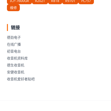
ICF-7600GR
R202T
R818
R9701
PL757
维修
链接
德劲电子
在线广播
初音电台
收音机资料库
德生收音机
安健收音机
收音机爱好者贴吧