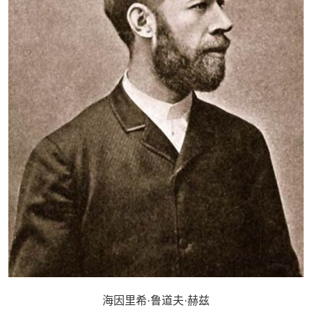
海因里希·鲁道夫·赫兹