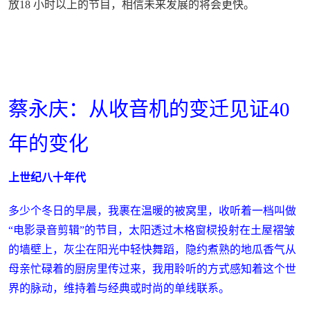
放18 小时以上的节目，相信未来发展的将会更快。
蔡永庆：从收音机的变迁见证40
年的变化
上世纪八十年代
多少个冬日的早晨，我裹在温暖的被窝里，收听着一档叫做
“电影录音剪辑”的节目，太阳透过木格窗棂投射在土屋褶皱
的墙壁上，灰尘在阳光中轻快舞蹈，隐约煮熟的地瓜香气从
母亲忙碌着的厨房里传过来，我用聆听的方式感知着这个世
界的脉动，维持着与经典或时尚的单线联系。