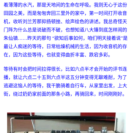
着薄薄的水汽，那是天地间的生命在呼吸。我则无心于这份
田园之美，而是匆匆奔回三里外的家中，第一时间打开收音
机，收听刘兰芳那抑扬顿挫、绘声绘色的讲述。我总奇怪天
门阵为什么总是说破而不破，也想知道八大锤到底怎样闹的
朱仙镇……昨天的那句 “欲知后事如何，咱们明天接着说”是
最让人痴迷的等待，日常枯燥机械的生活，因为收音机的存
在，因为这些等待，也就变得曲折丰富、跌宕多彩。
等待有时会把时间拉得很长，比如六点半才会开始的评书连
播，就让六点二十五到六点半这五分钟变得无聊难耐，为了
逃避这恼人的等待，我干脆骑着自行车，从家里出发，上大
街，绕过奶奶家前面的那条小路，再骑回来，时间刚刚好。