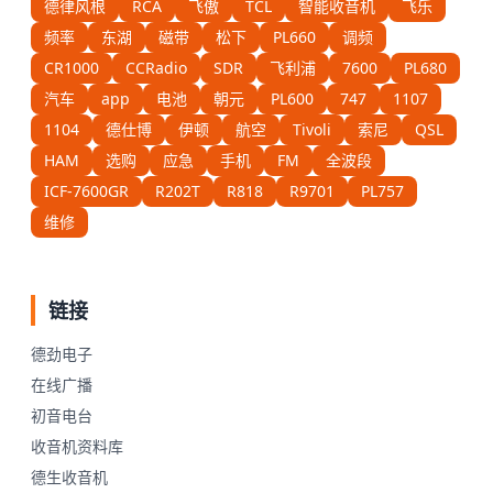
德律风根
RCA
飞傲
TCL
智能收音机
飞乐
频率
东湖
磁带
松下
PL660
调频
CR1000
CCRadio
SDR
飞利浦
7600
PL680
汽车
app
电池
朝元
PL600
747
1107
1104
德仕博
伊顿
航空
Tivoli
索尼
QSL
HAM
选购
应急
手机
FM
全波段
ICF-7600GR
R202T
R818
R9701
PL757
维修
链接
德劲电子
在线广播
初音电台
收音机资料库
德生收音机