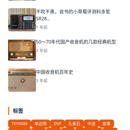
不吹不黑，说书的小草莓评测科多笙
SR28...
1 年前
50～70年代国产收音机的几款经典机型
3 年前
中国收音机百年史
3 年前
标签
TEF6686
单边带
DSP
孔雀石
中波
故事