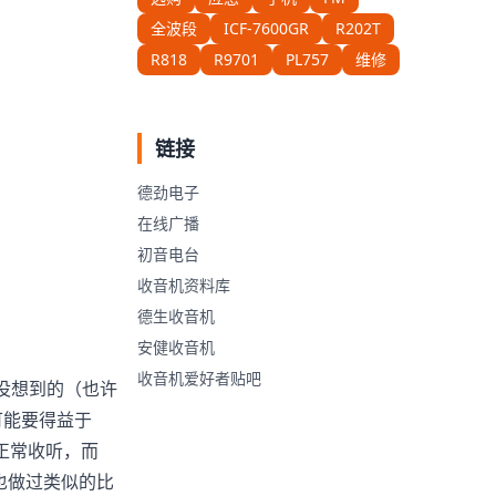
全波段
ICF-7600GR
R202T
R818
R9701
PL757
维修
链接
德劲电子
在线广播
初音电台
收音机资料库
德生收音机
安健收音机
收音机爱好者贴吧
没想到的（也许
可能要得益于
能正常收听，而
也做过类似的比