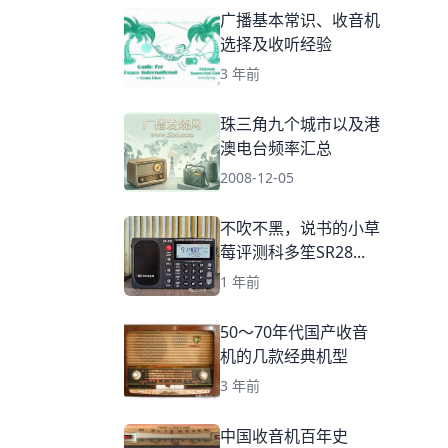
广播基本常识、收音机
选择及收听经验
3 年前
珠三角九个城市以及港
澳电台频率汇总
2008-12-05
不吹不黑，说书的小草
莓评测科多笙SR28...
1 年前
50～70年代国产收音
机的几款经典机型
3 年前
中国收音机百年史