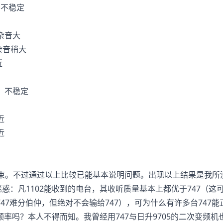
不稳定
声
音大
音稍大
近
不稳定
近
近
束。不过通过以上比较已能基本说明问题。出现以上结果是我所
：凡1102能收到的电台，其收听质量基本上都优于747（这
47难分伯仲，但绝对不会输给747），可为什么有许多台747
频率吗？本人不得而知。我曾经用747与日升9705的二次变频机