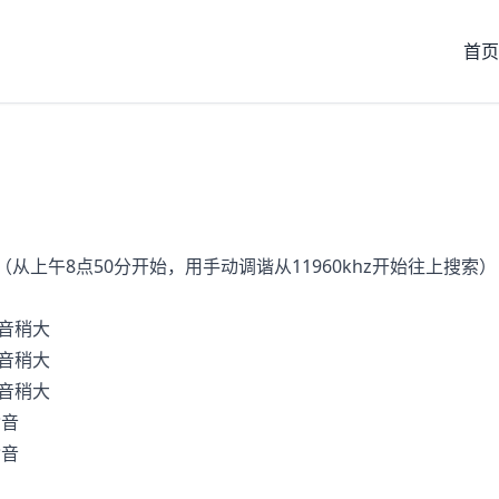
首页
从上午8点50分开始，用手动调谐从11960khz开始往上搜索）
音稍大
音稍大
音稍大
音
音