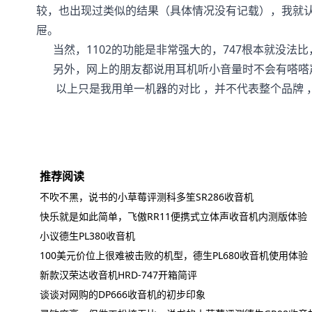
较，也出现过类似的结果（具体情况没有记载），我就认为
屉。
当然，1102的功能是非常强大的，747根本就没法
另外，网上的朋友都说用耳机听小音量时不会有嗒嗒
以上只是我用单一机器的对比 ，并不代表整个品牌 
推荐阅读
不吹不黑，说书的小草莓评测科多笙SR286收音机
快乐就是如此简单，飞傲RR11便携式立体声收音机内测版体验
小议德生PL380收音机
100美元价位上很难被击败的机型，德生PL680收音机使用体验
新款汉荣达收音机HRD-747开箱简评
谈谈对网购的DP666收音机的初步印象