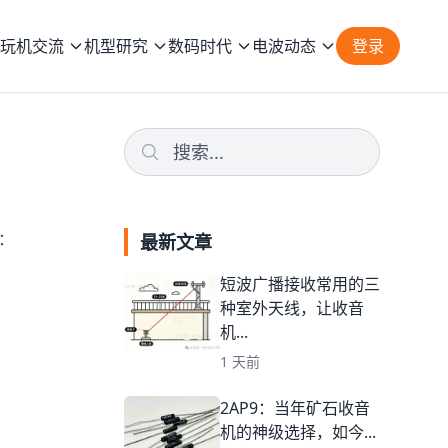
玩机交流
机型研究
数码时代
电波动态
登录
：
最新文章
短波广播接收常用的三
种室外天线，让收音
机...
1 天前
2AP9：当年矿石收音
机的神级选择，如今...