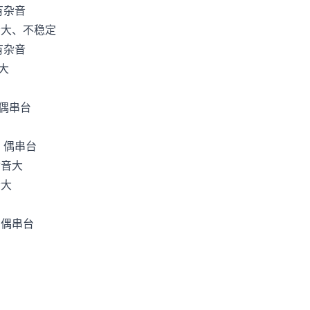
杂音
、不稳定
杂音
大
偶串台
偶串台
音大
大
偶串台