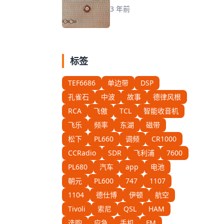
3 年前
标签
TEF6686
单边带
DSP
孔雀石
中波
故事
德律风根
RCA
飞傲
TCL
智能收音机
飞乐
频率
东湖
磁带
松下
PL660
调频
CR1000
CCRadio
SDR
飞利浦
7600
PL680
汽车
app
电池
朝元
PL600
747
1107
1104
德仕博
伊顿
航空
Tivoli
索尼
QSL
HAM
选购
应急
手机
FM