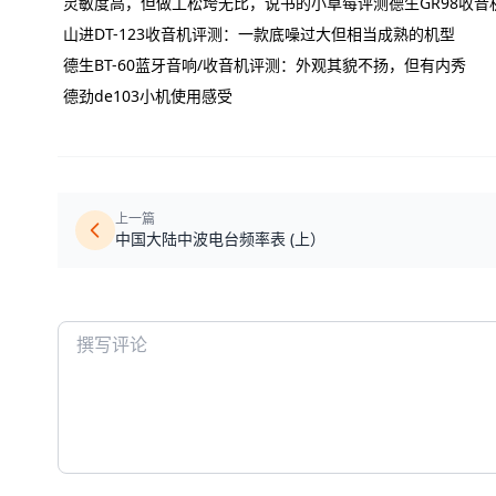
灵敏度高，但做工松垮无比，说书的小草莓评测德生GR98收音
山进DT-123收音机评测：一款底噪过大但相当成熟的机型
德生BT-60蓝牙音响/收音机评测：外观其貌不扬，但有内秀
德劲de103小机使用感受
上一篇
中国大陆中波电台频率表 (上）