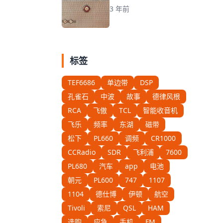
3 年前
标签
TEF6686
单边带
DSP
孔雀石
中波
故事
德律风根
RCA
飞傲
TCL
智能收音机
飞乐
频率
东湖
磁带
松下
PL660
调频
CR1000
CCRadio
SDR
飞利浦
7600
PL680
汽车
app
电池
朝元
PL600
747
1107
1104
德仕博
伊顿
航空
Tivoli
索尼
QSL
HAM
选购
应急
手机
FM