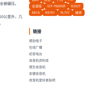
完全被碾压。
全波段
ICF-7600GR
R202T
R818
R9701
PL757
维修
50公里外，几
。
链接
德劲电子
在线广播
初音电台
收音机资料库
德生收音机
安健收音机
收音机爱好者贴吧