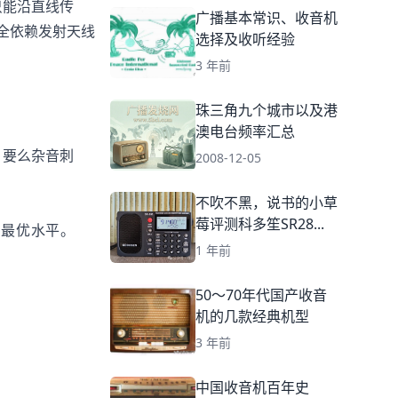
只能沿直线传
广播基本常识、收音机
全依赖发射天线
选择及收听经验
3 年前
珠三角九个城市以及港
澳电台频率汇总
，要么杂音刺
2008-12-05
不吹不黑，说书的小草
莓评测科多笙SR28...
的最优水平。
1 年前
50～70年代国产收音
机的几款经典机型
3 年前
中国收音机百年史