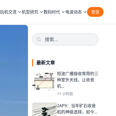
玩机交流
机型研究
数码时代
电波动态
登录
最新文章
短波广播接收常用的三
种室外天线，让收音
机...
17 小时前
2AP9：当年矿石收音
机的神级选择，如今...