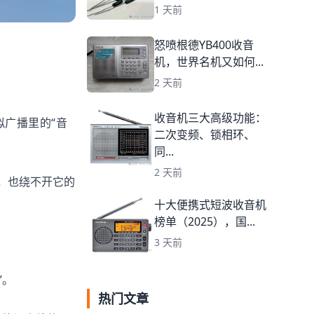
1 天前
怒喷根德YB400收音
机，世界名机又如何...
2 天前
收音机三大高级功能：
广播里的“音
二次变频、锁相环、
同...
2 天前
，也绕不开它的
十大便携式短波收音机
榜单（2025），国...
3 天前
”。
热门文章