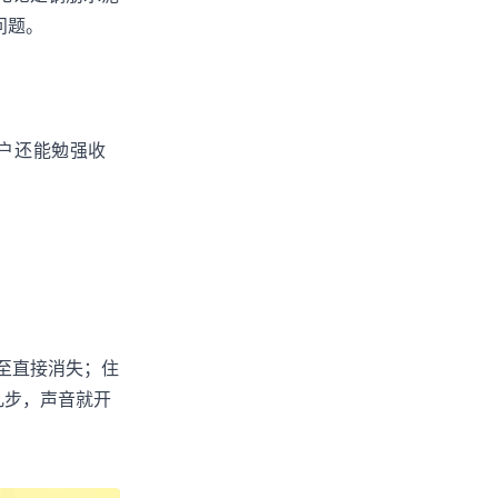
问题。
窗户还能勉强收
至直接消失；住
几步，声音就开